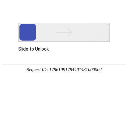
营销网络
首页
国内销售网络
全球销售网络
客户服务
行业知识
客户服务
专业的客服团队
客户团队本着“即刻、高效、真诚，客户至上“的服务理
念，
对于客户的投诉，即刻沟通，执行“四小时回复制”，快
速处理。
秉承“周密、周全，周到”的服务观，通过不懈的努力持
续为客户创造价值。