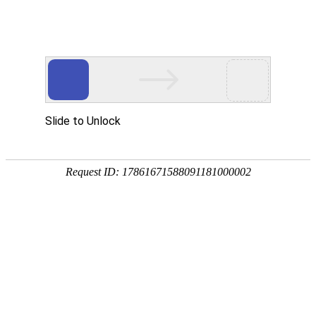
首页
企业文化
人才战略
员工风采
招聘信息
提交简历
人才战略
公司现有员工1800多人，其中博士5人，硕士研究生
20人，高级职称90人，中级职称150人，国家注册中级质
量工程师2名，首席质量执行官1名。
凯米特公司立足长远发展，大力实施“科技兴企”、
“人才强企”战略，把“人力资源”作为公司发展的核心动
力和主要支撑，将科学管理与人本管理相结合，关注制