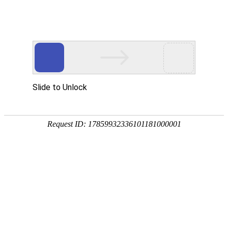
首页
公司新闻
行业新闻
媒体报道
信息公示
行业知识
以窗为境，框映奢雅｜凯米特·米克尔星耀系列
静启非凡
发布时间：
2025-09-16
光影流动间，一扇窗，亦是一幅画，更是一种生活态度的表
达。凯米特·米克尔星耀系列门窗，以匠心雕琢每一处细节，于
开合转合之间，演绎从容与优雅。