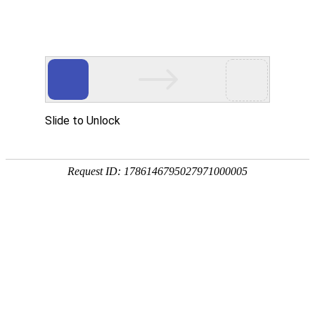
首页
工业铝材
建筑铝材
装饰铝材
铝想意奢·铝家居