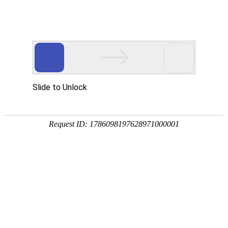
首页
工业铝材
建筑铝材
装饰铝材
铝想意奢·铝家居