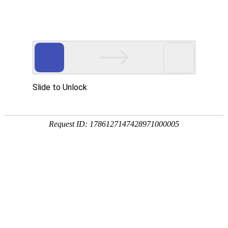
标签管理
光伏太阳能边框
航天航空
汽车厢体
汽车防撞梁
汽车框架
天桥
自动流水线
散热器
气缸
光伏太阳能支架
Copyright ? 2023 凯米特新材料科技有限公司 版权所有
中企动力
临沂
SEO标签
网站建设：
营业执照